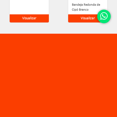
Bandeja Redonda de
Cipó Branco
Visualizar
Visualizar
Veja mais produtos da categoria:
Cestas
mais informações
Mais que uma equipe, uma
Acompanhe nas redes