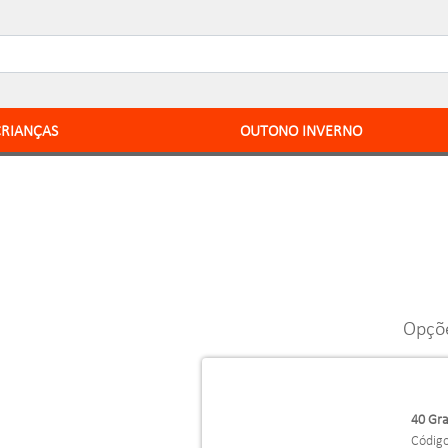
CRIANÇAS
OUTONO INVERNO
Opçõ
40 Gra
Códig