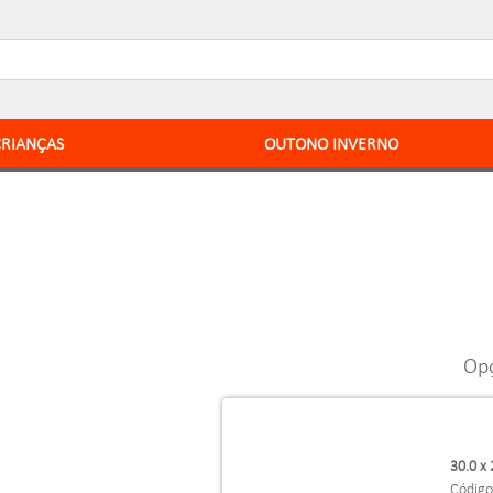
CRIANÇAS
OUTONO INVERNO
Opç
30.0 x 
Código